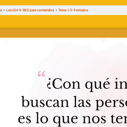
as
Lección 9: SEO para contenidos
Tema 1.5: Formatos