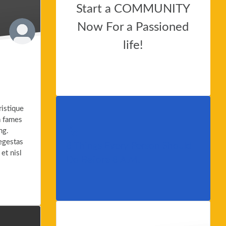
Start a COMMUNITY
Now For a Passioned
life!
Enlace
ristique
a fames
ng.
egestas
8 Things Every Person Should
et nisl
Do Before 8 A.M.
t"