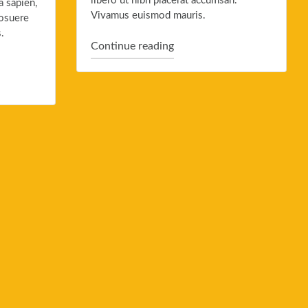
libero ut nibh placerat accumsan.
a sapien,
Vivamus euismod mauris.
posuere
.
"Aside Post"
Continue reading