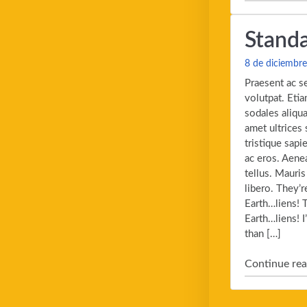
Standa
8 de diciembr
Praesent ac s
volutpat. Eti
sodales aliqua
amet ultrices 
tristique sapi
ac eros. Aene
tellus. Mauris
libero. They’r
Earth…liens! T
Earth…liens! 
than […]
Continue rea