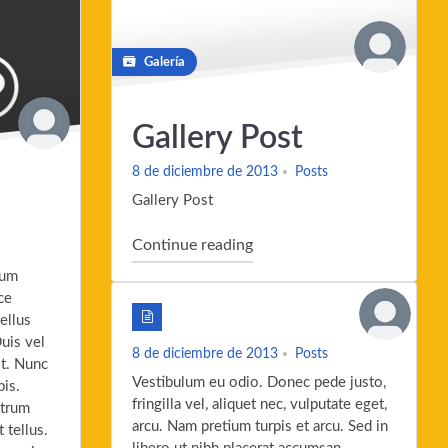
Galería
Gallery Post
8 de diciembre de 2013
Posts
Gallery Post
"Gallery Post"
Continue reading
lum
ce
ellus
uis vel
8 de diciembre de 2013
Posts
it. Nunc
Vestibulum eu odio. Donec pede justo,
is.
fringilla vel, aliquet nec, vulputate eget,
utrum
arcu. Nam pretium turpis et arcu. Sed in
 tellus.