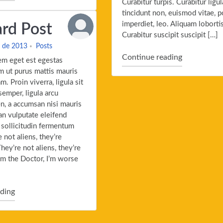
Curabitur turpis. Curabitur ligul
tincidunt non, euismod vitae, 
imperdiet, leo. Aliquam lobortis
rd Post
Curabitur suscipit suscipit […]
e de 2013
Posts
"Chat Post"
Continue reading
em eget est egestas
am ut purus mattis mauris
m. Proin viverra, ligula sit
semper, ligula arcu
en, a accumsan nisi mauris
an vulputate eleifend
 sollicitudin fermentum
e not aliens, they’re
hey’re not aliens, they’re
I’m the Doctor, I’m worse
"Standard Post"
ding