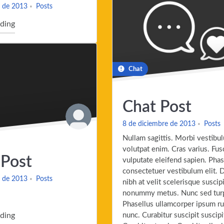
e de 2013
Posts
"Image Post"
ding
Chat
Chat Post
8 de diciembre de 2013
Posts
Nullam sagittis. Morbi vestibu
volutpat enim. Cras varius. Fus
 Post
vulputate eleifend sapien. Phas
consectetuer vestibulum elit. D
e de 2013
Posts
nibh at velit scelerisque suscip
nonummy metus. Nunc sed turp
Phasellus ullamcorper ipsum r
"Audio Post"
ding
nunc. Curabitur suscipit suscipit