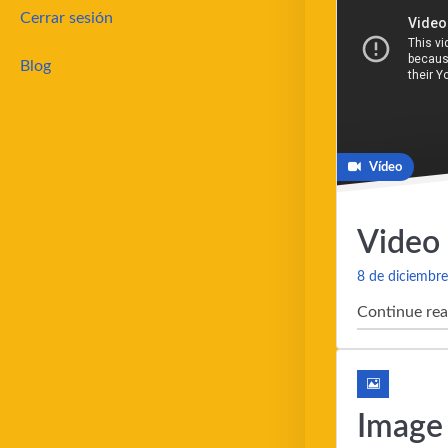
Cerrar sesión
Blog
Vídeo
Video
8 de diciembr
Continue rea
Image