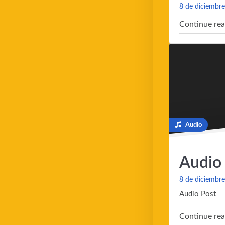
8 de diciembr
Continue rea
Audio
Audio
8 de diciembr
Audio Post
Continue rea