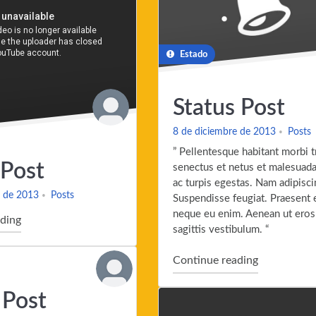
Estado
Status Post
8 de diciembre de 2013
Posts
” Pellentesque habitant morbi t
 Post
senectus et netus et malesuad
ac turpis egestas. Nam adipisci
e de 2013
Posts
Suspendisse feugiat. Praesent 
neque eu enim. Aenean ut eros 
"Video Post"
ding
sagittis vestibulum. “
"Status Pos
Continue reading
 Post